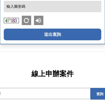
查
輸
詢
入
碼
圖
形
碼
送出查詢
線上申辦案件
查詢