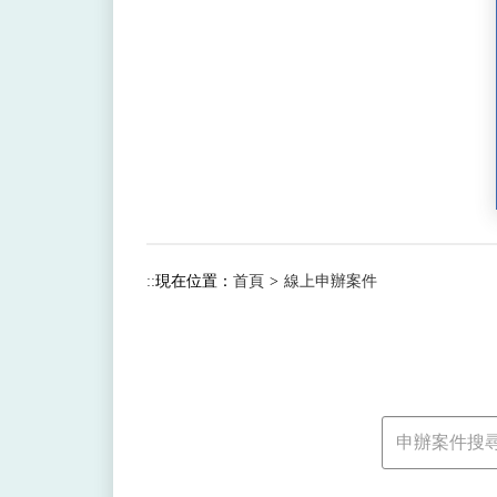
:::
現在位置：
首頁
線上申辦案件
申
辦
案