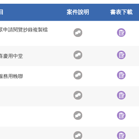
目
案件說明
書表下載
眾申請閱覽抄錄複製檔
喜慶用中堂
服務用輓聯