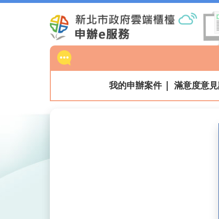
跳
到
主
要
內
容
區
我的申辦案件
滿意度意見
塊