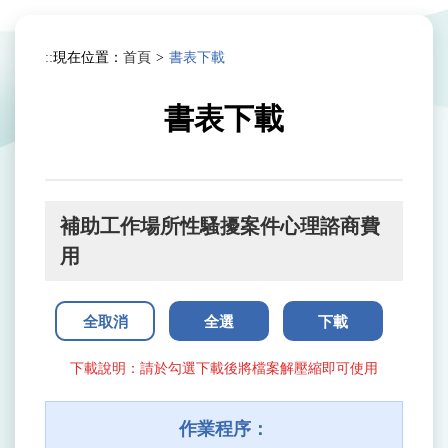
跳
到
:::
現在位置：
首頁
書表下載
主
要
內
書表下載
容
區
塊
補助工作場所性騷擾案件心理諮商費
用
全取消
全選
下載
下載說明：請於勾選下載後將檔案解壓縮即可使用
作業程序：