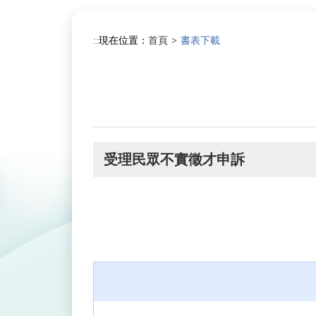
跳
到
:::
現在位置：
首頁
書表下載
主
要
內
容
區
塊
受理民眾不實徵才申訴