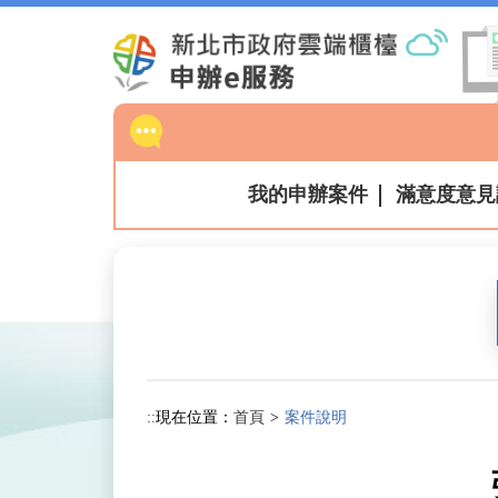
跳
到
主
要
內
容
區
我的申辦案件
滿意度意見
塊
:::
現在位置：
首頁
案件說明