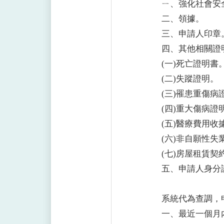
ㄧ、強化社會安
二、領據。
三、申請人印章
四、其他相關證
(一)死亡證明書
(二)失蹤證明。
(三)罹患重傷病
(四)重大傷病證
(五)醫療費用收
(六)非自願性失
(七)房屋租賃契
五、申請人身分證
系統代為查調，
一、最近一個月