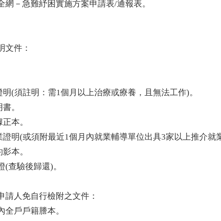
全網－急難紓困實施方案申請表/通報表。
。
明文件：
。
證明(須註明：需1個月以上治療或療養，且無法工作)。
明書。
據正本。
業證明(或須附最近1個月內就業輔導單位出具3家以上推介就
約影本。
(查驗後歸還)。
申請人免自行檢附之文件：
內全戶戶籍謄本。