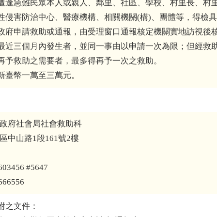
遭逢急難民眾本人或親人、鄰里、社區、學校、村里長、村
性侵害防治中心、醫療機構、相關機關(構)、團體等，得檢
政府申請救助或通報，由受理窗口通報核定機關實地訪視後
最近三個月內發生者，並同一事由以申請一次為限；但經救
再予救助之需要者，最多得再予一次之救助。
新臺幣一萬至三萬元。
市政府社會局社會救助科
區中山路1段161號2樓
03456 #5647
66556
附之文件：