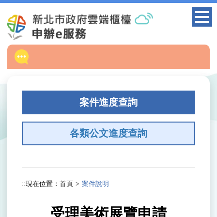
跳
到
主
要
內
容
區
塊
案件進度查詢
各類公文進度查詢
:::
現在位置：
首頁
案件說明
受理美術展覽申請