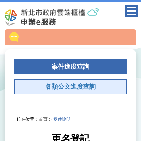
跳
到
主
要
內
容
區
塊
案件進度查詢
各類公文進度查詢
:::
現在位置：
首頁
案件說明
更名登記