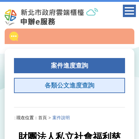
跳
到
主
要
內
容
區
塊
案件進度查詢
各類公文進度查詢
:::
現在位置：
首頁
案件說明
財團法人私立社會福利慈