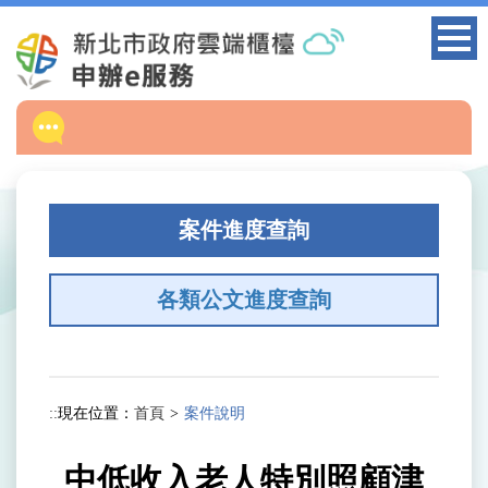
跳
到
主
要
內
容
區
塊
案件進度查詢
各類公文進度查詢
:::
現在位置：
首頁
案件說明
中低收入老人特別照顧津