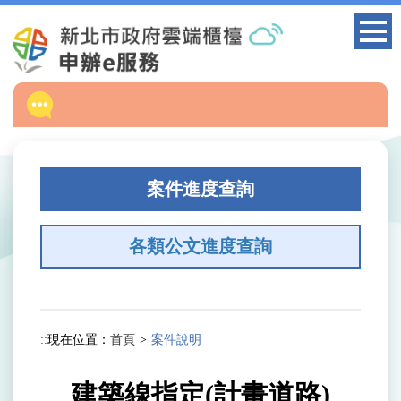
跳
到
主
要
內
容
區
塊
案件進度查詢
各類公文進度查詢
:::
現在位置：
首頁
案件說明
建築線指定(計畫道路)