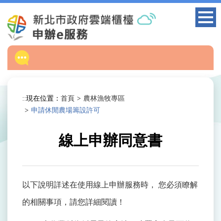
跳
到
主
要
內
容
區
塊
:::
現在位置：
首頁
農林漁牧專區
申請休閒農場籌設許可
線上申辦同意書
以下說明詳述在使用線上申辦服務時， 您必須瞭解
的相關事項，請您詳細閱讀！