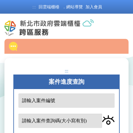
跳
:::
回雲端櫃檯
．網站導覽
加入會員
到
主
要
內
容
區
塊
:::
案件進度查詢
案
件
編
案
號
件
查